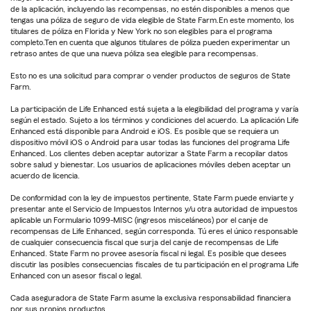
de la aplicación, incluyendo las recompensas, no estén disponibles a menos que
tengas una póliza de seguro de vida elegible de State Farm.En este momento, los
titulares de póliza en Florida y New York no son elegibles para el programa
completo.Ten en cuenta que algunos titulares de póliza pueden experimentar un
retraso antes de que una nueva póliza sea elegible para recompensas.
Esto no es una solicitud para comprar o vender productos de seguros de State
Farm.
La participación de Life Enhanced está sujeta a la elegibilidad del programa y varía
según el estado. Sujeto a los términos y condiciones del acuerdo. La aplicación Life
Enhanced está disponible para Android e iOS. Es posible que se requiera un
dispositivo móvil iOS o Android para usar todas las funciones del programa Life
Enhanced. Los clientes deben aceptar autorizar a State Farm a recopilar datos
sobre salud y bienestar. Los usuarios de aplicaciones móviles deben aceptar un
acuerdo de licencia.
De conformidad con la ley de impuestos pertinente, State Farm puede enviarte y
presentar ante el Servicio de Impuestos Internos y/u otra autoridad de impuestos
aplicable un Formulario 1099-MISC (ingresos misceláneos) por el canje de
recompensas de Life Enhanced, según corresponda. Tú eres el único responsable
de cualquier consecuencia fiscal que surja del canje de recompensas de Life
Enhanced. State Farm no provee asesoría fiscal ni legal. Es posible que desees
discutir las posibles consecuencias fiscales de tu participación en el programa Life
Enhanced con un asesor fiscal o legal.
Cada aseguradora de State Farm asume la exclusiva responsabilidad financiera
por sus propios productos.