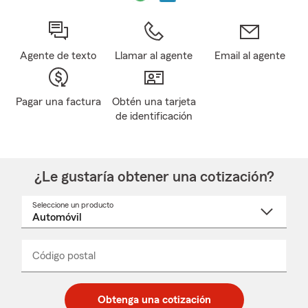
Agente de texto
Llamar al agente
Email al agente
Pagar una factura
Obtén una tarjeta
de identificación
¿Le gustaría obtener una cotización?
Seleccione un producto
Seleccione
un
nombre
de
producto
del
Código postal
Ingresa
Ingresa
_____
menú
un
un
desplegable
código
código
postal
postal
Obtenga una cotización
de
de