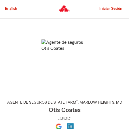
Pasar
al
English
Iniciar Sesión
contenido
principal
Comienzo
del
contenido
principal
®
AGENTE DE SEGUROS DE STATE FARM
,
MARLOW HEIGHTS
, MD
Otis Coates
LUTCF®