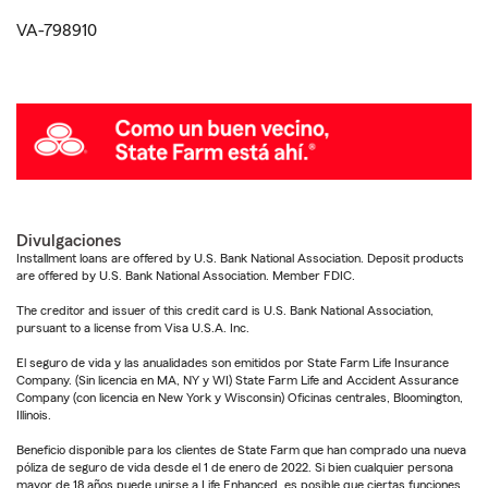
VA-798910
Divulgaciones
Installment loans are offered by U.S. Bank National Association. Deposit products
are offered by U.S. Bank National Association. Member FDIC.
The creditor and issuer of this credit card is U.S. Bank National Association,
pursuant to a license from Visa U.S.A. Inc.
El seguro de vida y las anualidades son emitidos por State Farm Life Insurance
Company. (Sin licencia en MA, NY y WI) State Farm Life and Accident Assurance
Company (con licencia en New York y Wisconsin) Oficinas centrales, Bloomington,
Illinois.
Beneficio disponible para los clientes de State Farm que han comprado una nueva
póliza de seguro de vida desde el 1 de enero de 2022. Si bien cualquier persona
mayor de 18 años puede unirse a Life Enhanced, es posible que ciertas funciones