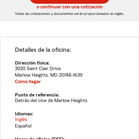
5
5
o continuar con una cotización
dígitos
dígitos
Todas las cotizaciones y documentos serán proporcionados en inglés.
Detalles de la oficina:
Dirección física:
3020 Saint Clair Drive
Marlow Heights
,
MD
20748-1639
Cómo llegar
Punto de referencia:
Detrás del cine de Marlow Heights
Idiomas:
Inglés
Español